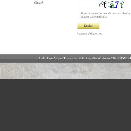
Clave*
Si no reconoce la clave de un clic sobre la
imagen para cambiarla.
* campos obligatorios
Avda. España y el Trigal casi Rbla. Claudio Williman / Tel
(00598) 