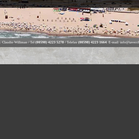
a. Claudio Williman / Tel
(00598) 4223 5278
/ Telefax
(00598) 4223 1664
. E-mail: info@iavecc