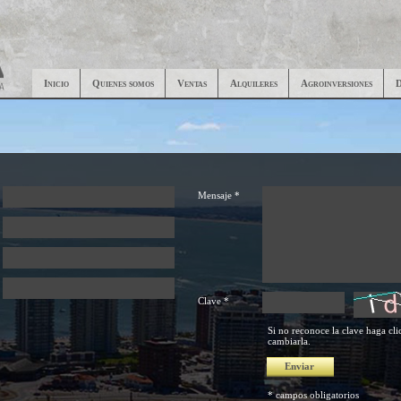
Inicio
Quienes somos
Ventas
Alquileres
Agroinversiones
D
Mensaje *
Clave *
Si no reconoce la clave haga cli
cambiarla.
* campos obligatorios